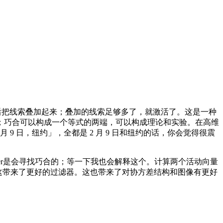
后把线索叠加起来；叠加的线索足够多了，就激活了。这是一种
；巧合可以构成一个等式的两端，可以构成理论和实验。在高维
9 日，纽约」，全都是 2 月 9 日和纽约的话，你会觉得很震
ormer是会寻找巧合的；等一下我也会解释这个。计算两个活动向量
的，这带来了更好的过滤器。这也带来了对协方差结构和图像有更好