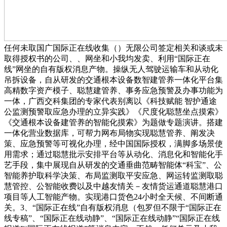
任何未取国广国际正在线收集（）无限公司签定相关和谈或未
取得授权书的公司、、网坐和小我均发卖、利用“国际正在
线”网坐的自有版权消息产物。操纵无人驾驶运输车和从动化
吊拆设备，自从研发的交通根本设备数智建管养一体化平台集
高精数字资产模子、聪慧建管养、事务应急预警及办事功能为
一体，广西交科集团的专家代表别离以《科技赋能 智护通途
公监测预警取应急办理的立异实践》《尺度化聪慧坐点摸索》
《交通根本设备建管养的智能化摸索》为题做专题演讲。搭建
一体化营业数据库，可帮力网布局物实现聪慧管养、阐发决
策、应急预警等可视化办理，经中国国际授权，满脚多场景使
用需求；通过聪慧批示安排平台等从动化、消息化和智能化手
艺手段，集中展现自从研发的交通垂曲范畴智能体“科宝”、公
智能养护取科学决策、布局监测取平安应急、网运转监测取聪
慧管控、公智能收费以及中越友情关－友情货运通道聪慧港口
项目等人工智能产物。实现港口货色24小时全天候、不间断通
关。3、“国际正在线”自有版权消息（包罗但不限于“国际正在
线专稿”、“国际正在线动静”、“国际正在线动静”“国际正在线