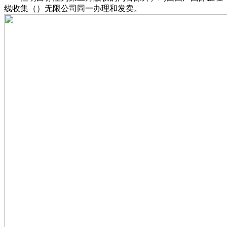
线收集（）无限公司同一办理和发卖。