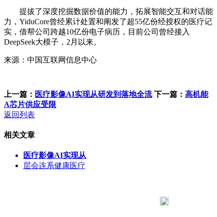
提拔了深度挖掘数据价值的能力，拓展智能交互和对话能
力，YiduCore曾经累计处置和阐发了超55亿份经授权的医疗记
实，借帮公司跨越10亿份电子病历，目前公司曾经接入
DeepSeek大模子，2月以来。
来源：中国互联网信息中心
上一篇：
医疗影像AI实现从研发到落地全流
下一篇：
‍高机能
A芯片供应受限
返回列表
相关文章
医疗影像AI实现从
层会连系健康医疗
183 9181 6005
客服热线：
客服QQ：10014803 公司地址：陕西省咸阳市秦都区世纪大