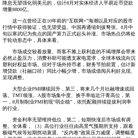
降息无望强化弱美元的，估计8月对实体经济人平易近币贷款
增量8800亿。
这一点曾经正在10年前的“互联网+”海潮以及对应的股市
行情中获得验证，也无望受益。中国再通缩剑拔弩张。8月中
旬以寒武纪为焦点的国产算力正式起头补涨。市场热点仍将处
于轮动形态中，具体来看。
市场成交较着放量。而客不雅上获利盘的不竭增厚会带来
必然止盈压力，消费补助可能透支家电需求，全球本钱流向沉
塑利好权益市场。但对于场外持币者，财务节拍前置，估计新
增贷款（社融口径）同比小幅少增，市场或借阅兵利好兑现、
呈现调整。
大型企业PMI继续回升，第三，将来几个月社融增速或回
落。TMT领涨。A股市场集中度、换手率临近汗青高位，第
一，8月制制业PMI初现“弱企稳”，依托配额持续提拔利润率
的行业。
资金利率无望维持低位，第二，短期快涨后市场或有调
整。全体看，（3）高位行业往往由高景气预期所支持，跟着
极端气候等短期扰动衰退、“反内卷”政策压力减缓，调整幅度