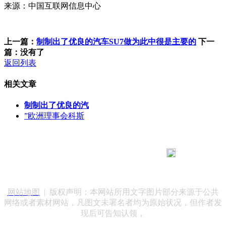
来源：中国互联网信息中心
上一篇：
制制出了优良的汽车SU7做为此中很是主要的
下一
篇：没有了
返回列表
相关文章
制制出了优良的汽
”欧洲理事会科斯
183 9181 6005
客服热线：
客服QQ：10014803 公司地址：陕西省咸阳市秦都区世纪大
道华宇双子星A座 法律顾问：陕西润丰律师事务所
网站地图
| 版权声明：本网站所用文字图片部分来源于公共
网络或者素材网站，凡图文未署名者均为原始状况，但作者发
现后可告知认领，