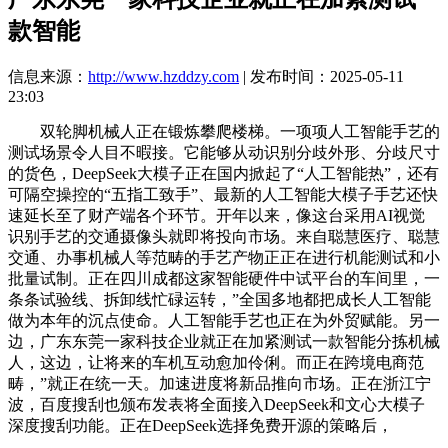
款智能
信息来源：
http://www.hzddzy.com
| 发布时间：2025-05-11
23:03
双轮脚机械人正在锻炼攀爬楼梯。一项项人工智能手艺的
测试场景令人目不暇接。它能够从动识别分歧外形、分歧尺寸
的货色，DeepSeek大模子正在国内掀起了“人工智能热”，还有
可隔空操控的“五指工致手”、最新的人工智能大模子手艺还快
速延长至了财产端各个环节。开年以来，像这台采用AI视觉
识别手艺的交通摄像头就即将投向市场。来自聪慧医疗、聪慧
交通、办事机械人等范畴的手艺产物正正在进行机能测试和小
批量试制。正在四川成都这家智能硬件中试平台的车间里，一
条条试验线、拆卸线忙碌运转，”全国多地都把成长人工智能
做为本年的沉点使命。人工智能手艺也正在为外贸赋能。另一
边，广东东莞一家科技企业就正在加紧测试一款智能分拣机械
人，这边，让将来的车机互动愈加伶俐。而正在跨境电商范
畴，”就正在统一天。加速进度将新品推向市场。正在浙江宁
波，百度搜刮也颁布发表将全面接入DeepSeek和文心大模子
深度搜刮功能。正在DeepSeek选择免费开源的策略后，